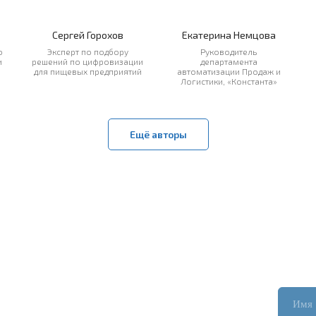
Сергей Горохов
Екатерина Немцова
о
Эксперт по подбору
Руководитель
и
решений по цифровизации
департамента
для пищевых предприятий
автоматизации Продаж и
Логистики, «Константа»
Ещё авторы