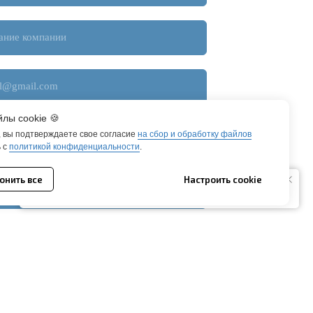
лы cookie 🍪
 вы подтверждаете свое согласие
на сбор и обработку файлов
+7
ь с
политикой конфиденциальности
.
онить все
Настроить сookie
Мы используем файлы cookie. Они помогают улучшить ваше
взаимодействие с сайтом.
огласие на обработку
персональных данных.
огласие на
получение рекламно-информационных материалов
об
 компании.
ОТПРАВИТЬ