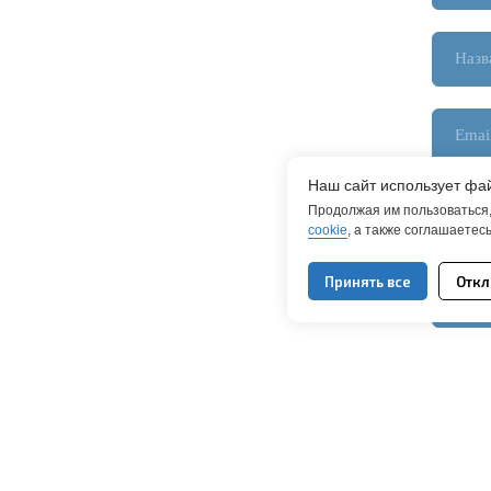
я эксперта
Наш сайт использует фай
Продолжая им пользоваться,
cookie
, а также соглашаетес
Принять все
Откл
Я даю с
ачах
Я даю с
услугах