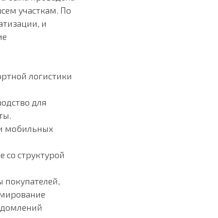
сем участкам. По
атизации, и
ие
ортной логистики
одство для
ты.
ти мобильных
 со структурой
ы покупателей,
рмирование
едомлений