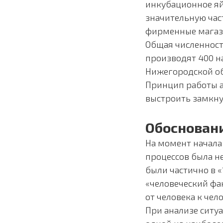
инкубационное яй
значительную час
фирменные магази
Общая численност
производят 400 н
Нижегородской об
Принцип работы а
выстроить замкн
Обосновани
На момент начала
процессов была н
были частично в «
«человеческий фа
от человека к чел
При анализе ситу