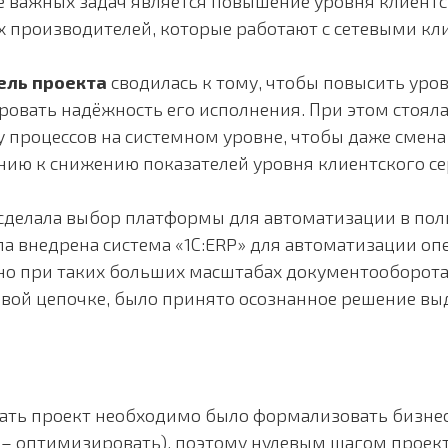
е важных задач является повышение уровня клиентск
ех производителей, которые работают с сетевыми кл
ель проекта
сводилась к тому, чтобы повысить уро
ровать надёжность его исполнения. При этом стояла
у процессов на системном уровне, чтобы даже смена
ию к снижению показателей уровня клиентского се
сделала выбор платформы для автоматизации в по
а внедрена система «1С:ERP» для автоматизации оп
 но при таких больших масштабах документооборота
овой цепочке, было принято осознанное решение выд
чать проект необходимо было формализовать бизнес
х – оптимизировать), поэтому нулевым шагом проек