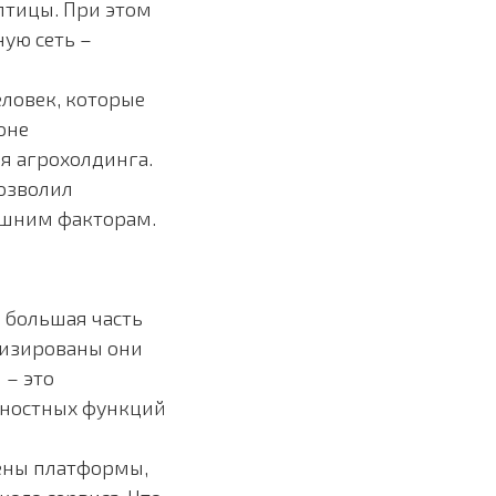
птицы. При этом
ую сеть –
еловек, которые
оне
я агрохолдинга.
позволил
ешним факторам.
 большая часть
тизированы они
 – это
жностных функций
мены платформы,