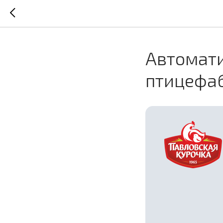
Автомати
птицефа