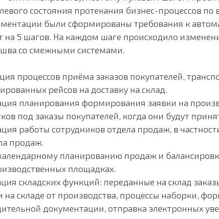
левого состояния протекания бизнес-процессов по в
аментации были сформированы требования к автом
т на 5 шагов. На каждом шаге происходило изменен
 шва со смежными системами.
ия процессов приёма заказов покупателей, трансп
ированных рейсов на доставку на склад.
ция планирования формирования заявки на произв
ков под заказы покупателей, когда они будут приня
ция работы сотрудников отдела продаж, в частнос
ла продаж.
календарному планированию продаж и балансировке
оизводственных площадках.
ция складских функций: переданные на склад заказ
 на складе от производства, процессы наборки, фо
ительной документации, отправка электронных ув