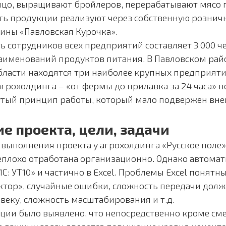
цо, выращивают бройлеров, перерабатывают мясо 
ть продукции реализуют через собственную розничн
ны «Павловская Курочка».
ь сотрудников всех предприятий составляет 3 000 ч
аименований продуктов питания. В Павловском рай
ласти находятся три наиболее крупных предприяти
грохолдинга – «от фермы до прилавка за 24 часа» 
утый принцип работы, который мало подвержен вн
е проекта, цели, задачи
 выполнения проекта у агрохолдинга «Русское поле»
еплохо отработана организационно. Однако автома
1С: УТ10» и частично в Excel. Проблемы Excel понятны
ктор», случайные ошибки, сложность передачи дол
овеку, сложность масштабирования и т.д.
ации было выявлено, что непосредственно кроме с