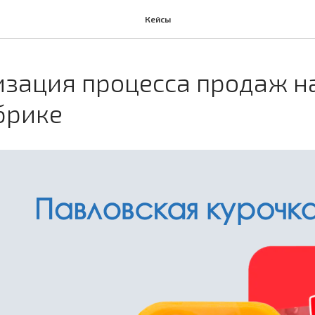
Кейсы
зация процесса продаж н
брике