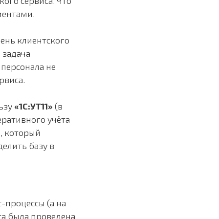
ого сервиса. Что
иентами.
вень клиентского
 задача
 персонала не
рвиса.
льзу
«1С:УТ11»
(в
еративного учёта
, который
елить базу в
-процессы (а на
та была проведена