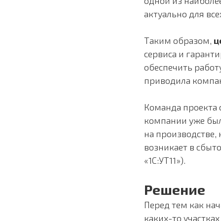
одной из наиболе
актуально для вс
Таким образом,
ц
сервиса и гаранти
обеспечить работ
приводила компан
Команда проекта 
компании уже был
на производстве,
возникает в сбыт
«1С:УТ11»).
Решение
Перед тем как на
каких-то участка