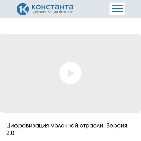
Цифровизация молочной отрасли. Версия
2.0