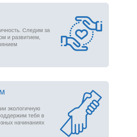
ичность. Следим за
том и развитием,
оянием
м
ии экологичную
поддержим тебя в
озных начинаниях