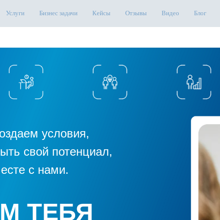
Услуги
Бизнес задачи
Кейсы
Отзывы
Видео
Блог
оздаем условия,
ыть свой потенциал,
есте с нами.
НДА ДУМАЮЩИХ ЛЮДЕ
ПРОЕКТЫ
М ТЕБЯ