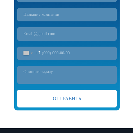
Навигация
IT-Решения
Услуги
Sales4food
Кейсы
Блог
Mes4food
Бизнес- задачи
Видео
Plan4food
Отзывы
Вакансии
+7
ООО “Константа ИТ”
ИНН 5260435669, ОГРН 1165275071830,
ОТПРАВИТЬ
ОКВЭД 62.01
Политика конфиденциальности
Согласие на обработку персональных данных
Требования Минцифры к сайтам ИТ-компаний
Гендир - Шишкин Андрей Александрович