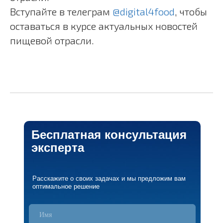
Вступайте в телеграм
@digital4food
, чтобы
оставаться в курсе актуальных новостей
пищевой отрасли.
Бесплатная консультация
эксперта
Контакты
Расскажите о своих задачах и мы предложим вам
оптимальное решение
Нижний Новгород,
+7 (831) 414-04-22
Ул. Родионова, д. 23,
помещение П6
Пн-ПТ с 9:00 до18:00
info@konstanta-it.ru