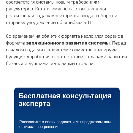
соответствия системы новым требованиям
регуляторов. Кстати, именно на этом этапе мы
ООО “Константа ИТ”
реализовали задачу мониторинга ввода в оборот и
ИНН 5260435669, ОГРН 1165275071830,
отправку уведомлений об ошибках в TГ.
ОКВЭД 62.01
Политика конфиденциальности
Согласие на обработку персональных данных
Со временем на оба этих формата наслоился сервис в
Требования Минцифры к сайтам ИТ-компаний
Гендир - Шишкин Андрей Александрович
формате
эволюционного развития системы
. Перед
началом года мы с клиентом совместно планируем
будущие доработки в соответствии с планами развития
бизнеса и лучшими решениями отрасли
Бесплатная консультация
эксперта
Расскажите о своих задачах и мы предложим вам
оптимальное решение