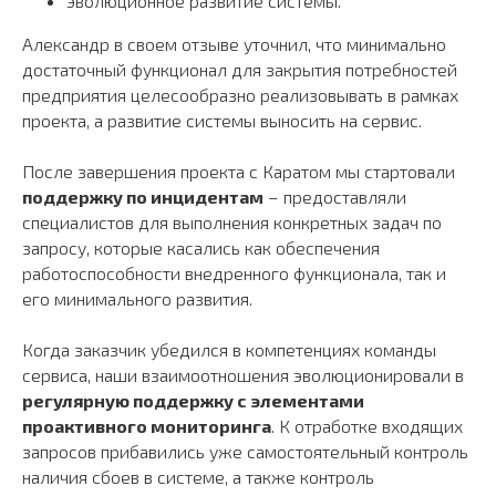
эволюционное развитие системы.
Александр в своем отзыве уточнил, что минимально
достаточный функционал для закрытия потребностей
предприятия целесообразно реализовывать в рамках
Контакты
проекта, а развитие системы выносить на сервис.
Нижний Новгород,
+7 (831) 414-04-22
Ул. Родионова, д. 23,
После завершения проекта с Каратом мы стартовали
помещение П6
поддержку по инцидентам
– предоставляли
Пн-ПТ с 9:00 до18:00
info@konstanta-it.ru
специалистов для выполнения конкретных задач по
запросу, которые касались как обеспечения
Навигация
работоспособности внедренного функционала, так и
его минимального развития.
IT-Решения
Услуги
Sales4food
Кейсы
Блог
Когда заказчик убедился в компетенциях команды
Mes4food
Бизнес- задачи
Видео
сервиса, наши взаимоотношения эволюционировали в
регулярную поддержку с элементами
Plan4food
Отзывы
Вакансии
проактивного мониторинга
. К отработке входящих
запросов прибавились уже самостоятельный контроль
наличия сбоев в системе, а также контроль